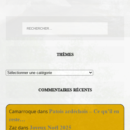
THÈMES
Thèmes
COMMENTAIRES RÉCENTS
Patois ardéchois – Ce qu’il en
Camarroque
dans
reste…
Joyeux Noël 2025
Zaz
dans