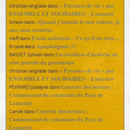
« Parcours de vie » par
christian anglade
dans
ENSEMBLE ET SOLIDAIRES – Lamastre
«Quand j’entends le mot culture, je
Schein
dans
sors mon revolver»
Patois ardéchois – Ce qu’il en reste…
steff
dans
Apophtegmes !!!
Briand
dans
Les béalières d’Ardèche en
BASSET Sylvain
dans
cette journée du patrimoine
« Parcours de vie » par
christian anglade
dans
ENSEMBLE ET SOLIDAIRES – Lamastre
Courrier des lecteurs :
PEYRARD Jocelyne
dans
Communauté de communes du Pays de
Lamastre
Courrier des lecteurs :
Carole
dans
Communauté de communes du Pays de
Lamastre