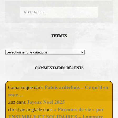
THÈMES
Thèmes
COMMENTAIRES RÉCENTS
Patois ardéchois – Ce qu’il en
Camarroque
dans
reste…
Joyeux Noël 2025
Zaz
dans
« Parcours de vie » par
christian anglade
dans
ENSEMBLE ET SOLIDAIRES – Lamastre