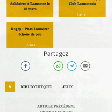
Solidaires à Lamastre le
Club Lamastrois
18 mars
Loisirs
Loisirs
Rugby : Plats Lamastre
échoue de peu
Loisirs
Partagez
BIBLIOTHÈQUE
JEUX
ARTICLE PRÉCÉDENT