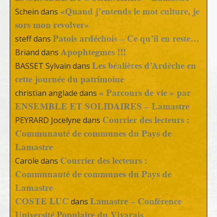
«Quand j’entends le mot culture, je
Schein
dans
sors mon revolver»
Patois ardéchois – Ce qu’il en reste…
steff
dans
Apophtegmes !!!
Briand
dans
Les béalières d’Ardèche en
BASSET Sylvain
dans
cette journée du patrimoine
« Parcours de vie » par
christian anglade
dans
ENSEMBLE ET SOLIDAIRES – Lamastre
Courrier des lecteurs :
PEYRARD Jocelyne
dans
Communauté de communes du Pays de
Lamastre
Courrier des lecteurs :
Carole
dans
Communauté de communes du Pays de
Lamastre
COSTE LUC
Lamastre – Conférence
dans
Université Populaire du Vivarais