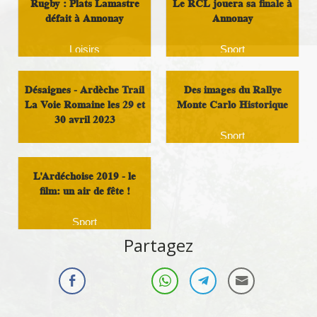
Rugby : Plats Lamastre
Le RCL jouera sa finale à
défait à Annonay
Annonay
Loisirs
Sport
Désaignes - Ardèche Trail
Des images du Rallye
La Voie Romaine les 29 et
Monte Carlo Historique
30 avril 2023
Sport
Sport
L'Ardéchoise 2019 - le
film: un air de fête !
Sport
Partagez