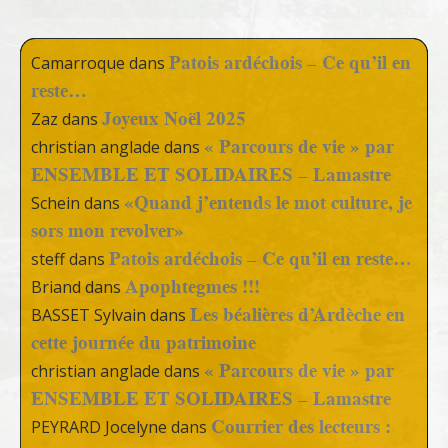
Patois ardéchois – Ce qu’il en
Camarroque
dans
reste…
Joyeux Noël 2025
Zaz
dans
« Parcours de vie » par
christian anglade
dans
ENSEMBLE ET SOLIDAIRES – Lamastre
«Quand j’entends le mot culture, je
Schein
dans
sors mon revolver»
Patois ardéchois – Ce qu’il en reste…
steff
dans
Apophtegmes !!!
Briand
dans
Les béalières d’Ardèche en
BASSET Sylvain
dans
cette journée du patrimoine
« Parcours de vie » par
christian anglade
dans
ENSEMBLE ET SOLIDAIRES – Lamastre
Courrier des lecteurs :
PEYRARD Jocelyne
dans