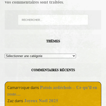
vos commentaires sont traitées
.
THÈMES
Thèmes
COMMENTAIRES RÉCENTS
Patois ardéchois – Ce qu’il en
Camarroque
dans
reste…
Joyeux Noël 2025
Zaz
dans