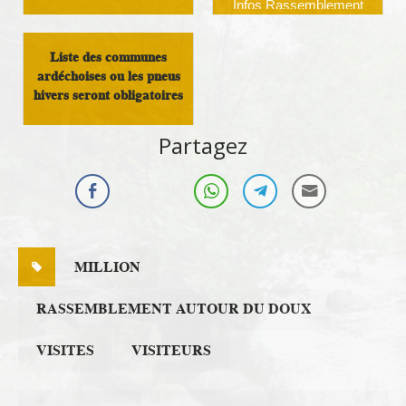
Infos Rassemblement
autour du Doux
Vivre au pays
Liste des communes
ardéchoises ou les pneus
hivers seront obligatoires
Infos Rassemblement
Partagez
autour du Doux
MILLION
RASSEMBLEMENT AUTOUR DU DOUX
VISITES
VISITEURS