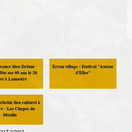
rance bleu Drôme
Ecran village : Festival "Autour
ête ses 40 ans le 20
d'Elles"
llet à Lamastre
Culture
semblement autour du
Doux
itable lieu culturel à
e - Les Chopes du
Moulin
artagez
Culture