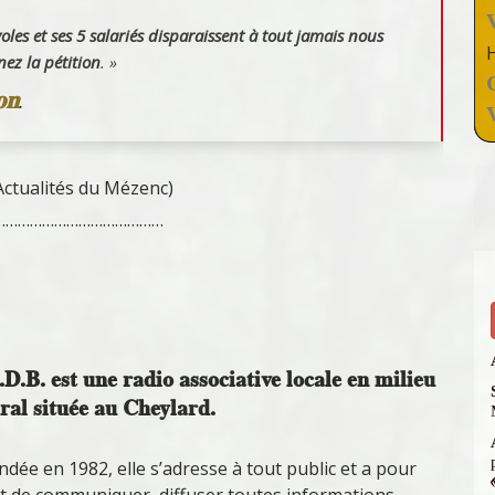
les et ses 5 salariés disparaissent à tout jamais nous
nez la pétition
. »
on
.
Actualités du Mézenc)
……………………………………
D.B. est une radio associative locale en milieu
ral située au Cheylard.
ndée en 1982, elle s’adresse à tout public et a pour
t de communiquer, diffuser toutes informations