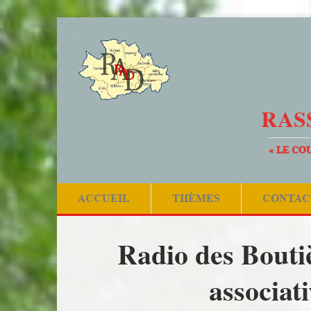
RAS
« LE CO
ACCUEIL
THÈMES
CONTAC
Radio des Boutiè
associat