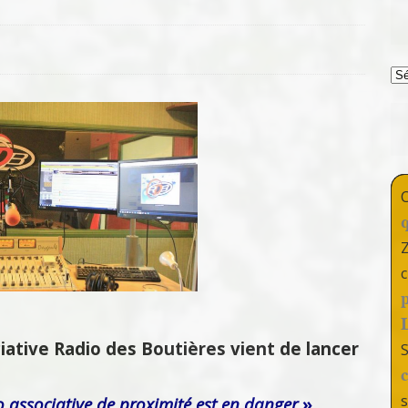
T
c
ciative Radio des Boutières vient de lancer
s
o associative de proximité est en danger
»