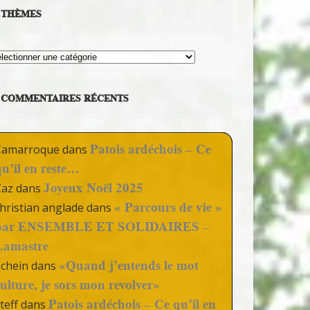
THÈMES
hèmes
COMMENTAIRES RÉCENTS
Patois ardéchois – Ce
Camarroque
dans
qu’il en reste…
Joyeux Noël 2025
Zaz
dans
« Parcours de vie »
hristian anglade
dans
par ENSEMBLE ET SOLIDAIRES –
Lamastre
«Quand j’entends le mot
Schein
dans
culture, je sors mon revolver»
Patois ardéchois – Ce qu’il en
teff
dans