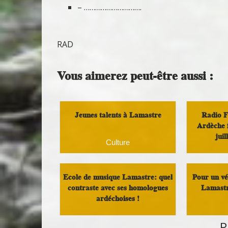
– ………………………….
RAD
Vous aimerez peut-être aussi :
Jeunes talents à Lamastre
Radio F
Ardèche f
jui
Culture
Infos Ras
Ecole de musique Lamastre: quel
Pour un vér
contraste avec ses homologues
Lamastr
ardéchoises !
P
Politique locale