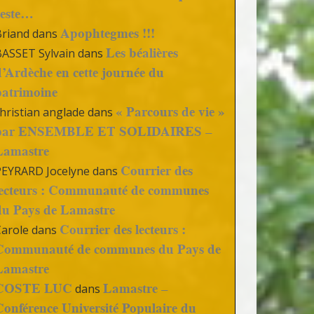
reste…
Apophtegmes !!!
Briand
dans
Les béalières
BASSET Sylvain
dans
d’Ardèche en cette journée du
patrimoine
« Parcours de vie »
hristian anglade
dans
par ENSEMBLE ET SOLIDAIRES –
Lamastre
Courrier des
PEYRARD Jocelyne
dans
lecteurs : Communauté de communes
du Pays de Lamastre
Courrier des lecteurs :
Carole
dans
Communauté de communes du Pays de
Lamastre
COSTE LUC
Lamastre –
dans
Conférence Université Populaire du