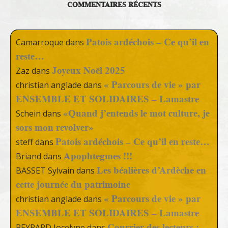
COMMENTAIRES RÉCENTS
Patois ardéchois – Ce qu’il en
Camarroque
dans
reste…
Joyeux Noël 2025
Zaz
dans
« Parcours de vie » par
christian anglade
dans
ENSEMBLE ET SOLIDAIRES – Lamastre
«Quand j’entends le mot culture, je
Schein
dans
sors mon revolver»
Patois ardéchois – Ce qu’il en reste…
steff
dans
Apophtegmes !!!
Briand
dans
Les béalières d’Ardèche en
BASSET Sylvain
dans
cette journée du patrimoine
« Parcours de vie » par
christian anglade
dans
ENSEMBLE ET SOLIDAIRES – Lamastre
Courrier des lecteurs :
PEYRARD Jocelyne
dans