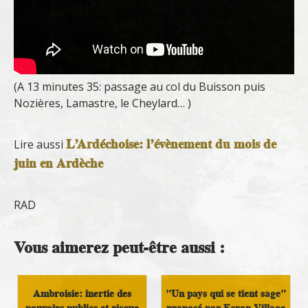
(A 13 minutes 35: passage au col du Buisson puis
Nozières, Lamastre, le Cheylard… )
L’Ardéchoise: l’évènement du mois de
Lire aussi
juin en Ardèche
RAD
Vous aimerez peut-être aussi :
Ambroisie: inertie des
"Un pays qui se tient sage"
pouvoirs publics et risque
proposé par Ecran Village