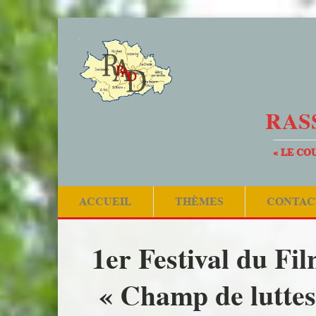
RAS
« LE CO
ACCUEIL
THÈMES
CONTAC
1er Festival du Fi
« Champ de luttes