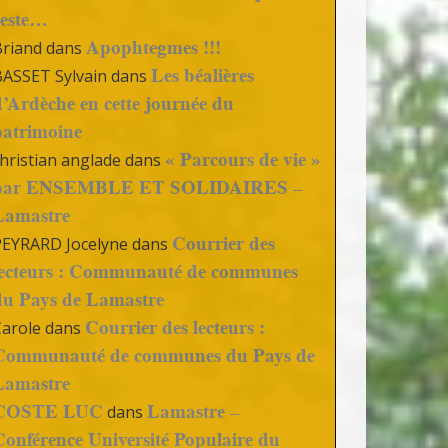
reste…
Apophtegmes !!!
Briand
dans
Les béalières
BASSET Sylvain
dans
d’Ardèche en cette journée du
patrimoine
« Parcours de vie »
hristian anglade
dans
par ENSEMBLE ET SOLIDAIRES –
Lamastre
Courrier des
PEYRARD Jocelyne
dans
lecteurs : Communauté de communes
du Pays de Lamastre
Courrier des lecteurs :
Carole
dans
Communauté de communes du Pays de
Lamastre
COSTE LUC
Lamastre –
dans
Conférence Université Populaire du