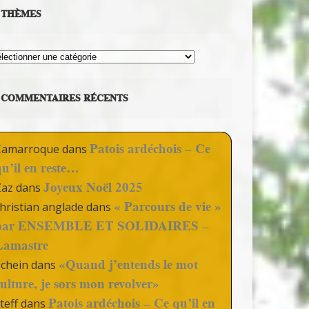
THÈMES
hèmes
COMMENTAIRES RÉCENTS
Patois ardéchois – Ce
Camarroque
dans
qu’il en reste…
Joyeux Noël 2025
Zaz
dans
« Parcours de vie »
hristian anglade
dans
par ENSEMBLE ET SOLIDAIRES –
Lamastre
«Quand j’entends le mot
Schein
dans
culture, je sors mon revolver»
Patois ardéchois – Ce qu’il en
teff
dans