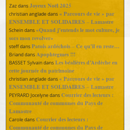
Joyeux Noël 2025
Zaz
dans
« Parcours de vie » par
christian anglade
dans
ENSEMBLE ET SOLIDAIRES – Lamastre
«Quand j’entends le mot culture, je
Schein
dans
sors mon revolver»
Patois ardéchois – Ce qu’il en reste…
steff
dans
Apophtegmes !!!
Briand
dans
Les béalières d’Ardèche en
BASSET Sylvain
dans
cette journée du patrimoine
« Parcours de vie » par
christian anglade
dans
ENSEMBLE ET SOLIDAIRES – Lamastre
Courrier des lecteurs :
PEYRARD Jocelyne
dans
Communauté de communes du Pays de
Lamastre
Courrier des lecteurs :
Carole
dans
Communauté de communes du Pays de