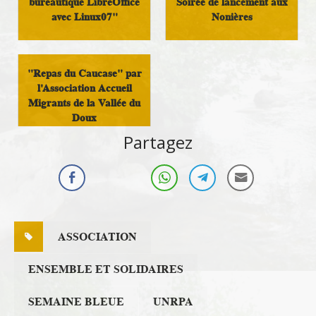
bureautique LibreOffice
Soirée de lancement aux
avec Linux07"
Nonières
Culture
Militant
"Repas du Caucase" par
l'Association Accueil
Migrants de la Vallée du
Doux
Partagez
Militant
ASSOCIATION
ENSEMBLE ET SOLIDAIRES
SEMAINE BLEUE
UNRPA