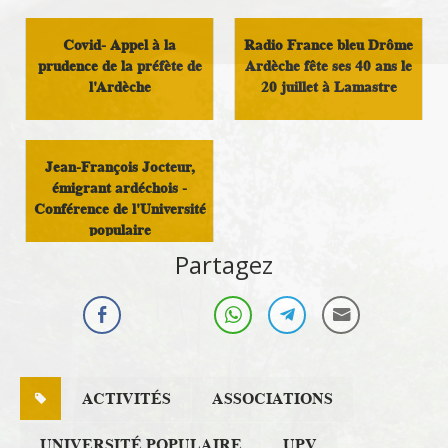
Infos Rassemblement
Loisirs
autour du Doux
Covid- Appel à la
Radio France bleu Drôme
prudence de la préfète de
Ardèche fête ses 40 ans le
l'Ardèche
20 juillet à Lamastre
Infos Rassemblement
Infos Rassemblement
autour du Doux
autour du Doux
Jean-François Jocteur,
émigrant ardéchois -
Conférence de l'Université
populaire
Partagez
Culture
ACTIVITÉS
ASSOCIATIONS
UNIVERSITÉ POPULAIRE
UPV