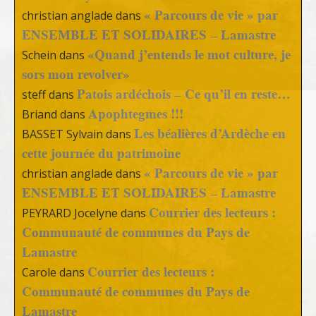
« Parcours de vie » par
christian anglade
dans
ENSEMBLE ET SOLIDAIRES – Lamastre
«Quand j’entends le mot culture, je
Schein
dans
sors mon revolver»
Patois ardéchois – Ce qu’il en reste…
steff
dans
Apophtegmes !!!
Briand
dans
Les béalières d’Ardèche en
BASSET Sylvain
dans
cette journée du patrimoine
« Parcours de vie » par
christian anglade
dans
ENSEMBLE ET SOLIDAIRES – Lamastre
Courrier des lecteurs :
PEYRARD Jocelyne
dans
Communauté de communes du Pays de
Lamastre
Courrier des lecteurs :
Carole
dans
Communauté de communes du Pays de
Lamastre