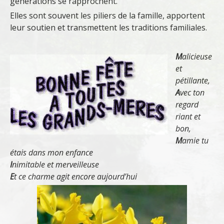
générations se rapprochent.
Elles sont souvent les piliers de la famille, apportent
leur soutien et transmettent les traditions familiales.
M
alicieuse
et
pétillante,
A
vec ton
regard
riant et
bon,
M
amie tu
étais dans mon enfance
I
nimitable et merveilleuse
E
t ce charme agit encore aujourd’hui