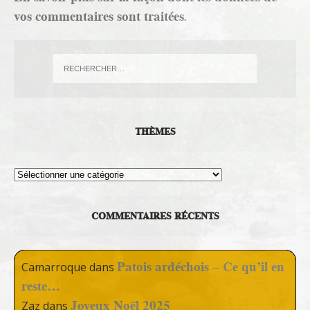
vos commentaires sont traitées
.
THÈMES
Thèmes
COMMENTAIRES RÉCENTS
Patois ardéchois – Ce qu’il en
Camarroque
dans
reste…
Joyeux Noël 2025
Zaz
dans