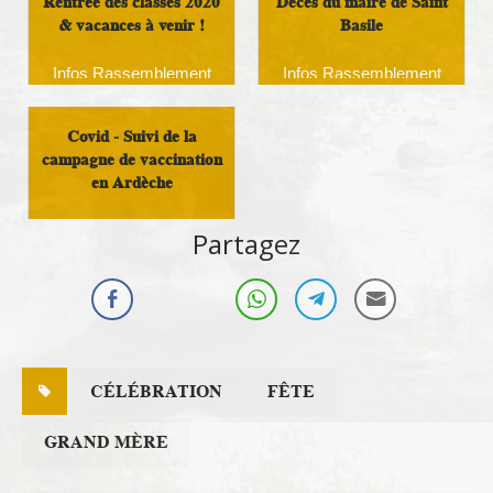
Rentrée des classes 2020
Décès du maire de Saint
& vacances à venir !
Basile
Infos Rassemblement
Infos Rassemblement
autour du Doux
autour du Doux
Covid - Suivi de la
campagne de vaccination
en Ardèche
Infos Rassemblement
Partagez
autour du Doux
CÉLÉBRATION
FÊTE
GRAND MÈRE