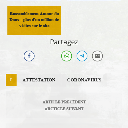
autour du Doux
Infos Rassemblement
autour du Doux
Rassemblement Autour du
Doux - plus d'un million de
visites sur le site
Infos Rassemblement
Partagez
autour du Doux
ATTESTATION
CORONAVIRUS
ARTICLE PRÉCÉDENT
ARCTICLE SUIVANT