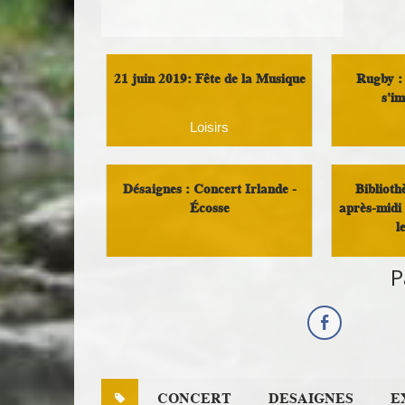
21 juin 2019: Fête de la Musique
Rugby :
s'im
Loisirs
Désaignes : Concert Irlande -
Biblioth
Écosse
après-midi 
l
Culture
P
CONCERT
DESAIGNES
E