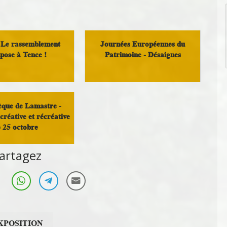
 Le rassemblement
Journées Européennes du
pose à Tence !
Patrimoine - Désaignes
Loisirs
Histoire et Patrimoine
èque de Lamastre -
créative et récréative
e 25 octobre
artagez
Loisirs
XPOSITION