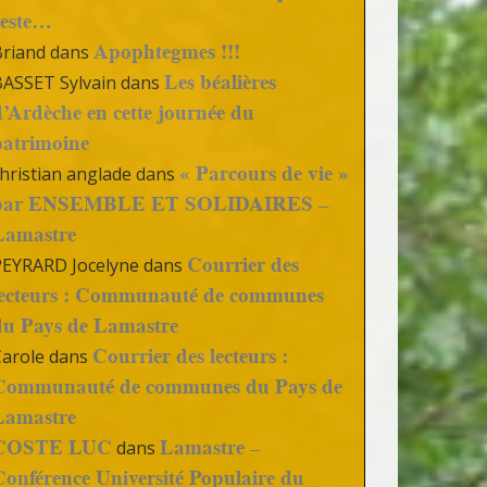
reste…
Apophtegmes !!!
Briand
dans
Les béalières
BASSET Sylvain
dans
d’Ardèche en cette journée du
patrimoine
« Parcours de vie »
hristian anglade
dans
par ENSEMBLE ET SOLIDAIRES –
Lamastre
Courrier des
PEYRARD Jocelyne
dans
lecteurs : Communauté de communes
du Pays de Lamastre
Courrier des lecteurs :
Carole
dans
Communauté de communes du Pays de
Lamastre
COSTE LUC
Lamastre –
dans
Conférence Université Populaire du