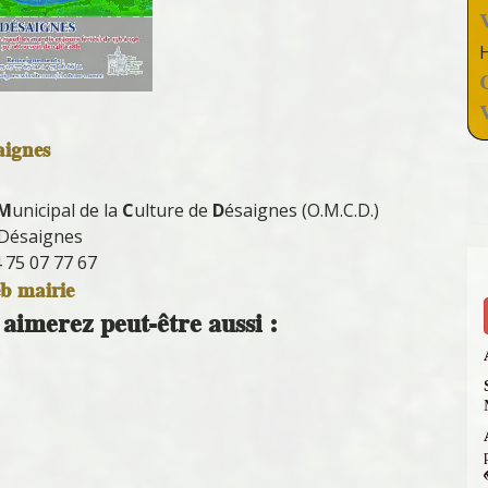
aignes
M
unicipal de la
C
ulture de
D
ésaignes (O.M.C.D.)
Désaignes
4 75 07 77 67
eb mairie
aimerez peut-être aussi :