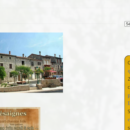
T
c
s