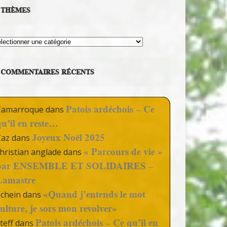
THÈMES
hèmes
COMMENTAIRES RÉCENTS
Patois ardéchois – Ce
Camarroque
dans
qu’il en reste…
Joyeux Noël 2025
Zaz
dans
« Parcours de vie »
hristian anglade
dans
par ENSEMBLE ET SOLIDAIRES –
Lamastre
«Quand j’entends le mot
Schein
dans
culture, je sors mon revolver»
Patois ardéchois – Ce qu’il en
teff
dans