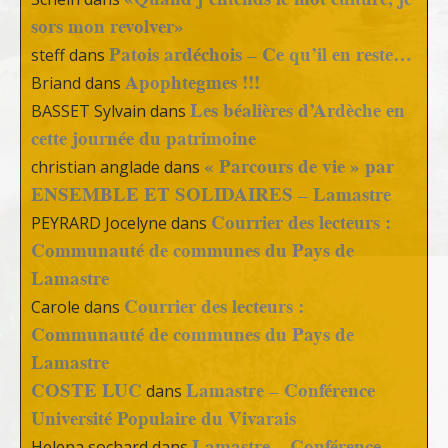
sors mon revolver»
Patois ardéchois – Ce qu’il en reste…
steff
dans
Apophtegmes !!!
Briand
dans
Les béalières d’Ardèche en
BASSET Sylvain
dans
cette journée du patrimoine
« Parcours de vie » par
christian anglade
dans
ENSEMBLE ET SOLIDAIRES – Lamastre
Courrier des lecteurs :
PEYRARD Jocelyne
dans
Communauté de communes du Pays de
Lamastre
Courrier des lecteurs :
Carole
dans
Communauté de communes du Pays de
Lamastre
COSTE LUC
Lamastre – Conférence
dans
Université Populaire du Vivarais
Lamastre – Conférence
Helena sochard
dans