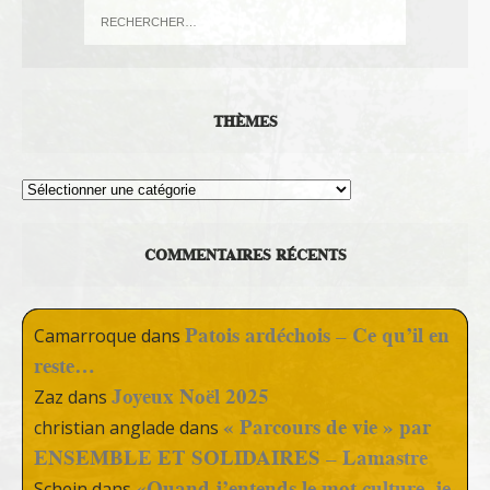
THÈMES
Thèmes
COMMENTAIRES RÉCENTS
Patois ardéchois – Ce qu’il en
Camarroque
dans
reste…
Joyeux Noël 2025
Zaz
dans
« Parcours de vie » par
christian anglade
dans
ENSEMBLE ET SOLIDAIRES – Lamastre
«Quand j’entends le mot culture, je
Schein
dans