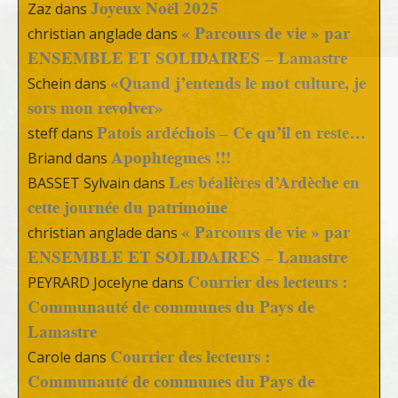
Joyeux Noël 2025
Zaz
dans
« Parcours de vie » par
christian anglade
dans
ENSEMBLE ET SOLIDAIRES – Lamastre
«Quand j’entends le mot culture, je
Schein
dans
sors mon revolver»
Patois ardéchois – Ce qu’il en reste…
steff
dans
Apophtegmes !!!
Briand
dans
Les béalières d’Ardèche en
BASSET Sylvain
dans
cette journée du patrimoine
« Parcours de vie » par
christian anglade
dans
ENSEMBLE ET SOLIDAIRES – Lamastre
Courrier des lecteurs :
PEYRARD Jocelyne
dans
Communauté de communes du Pays de
Lamastre
Courrier des lecteurs :
Carole
dans
Communauté de communes du Pays de