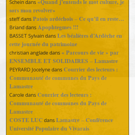
«Quand j’entends le mot culture, je
Schein
dans
sors mon revolver»
Patois ardéchois – Ce qu’il en reste…
steff
dans
Apophtegmes !!!
Briand
dans
Les béalières d’Ardèche en
BASSET Sylvain
dans
cette journée du patrimoine
« Parcours de vie » par
christian anglade
dans
ENSEMBLE ET SOLIDAIRES – Lamastre
Courrier des lecteurs :
PEYRARD Jocelyne
dans
Communauté de communes du Pays de
Lamastre
Courrier des lecteurs :
Carole
dans
Communauté de communes du Pays de
Lamastre
COSTE LUC
Lamastre – Conférence
dans
Université Populaire du Vivarais