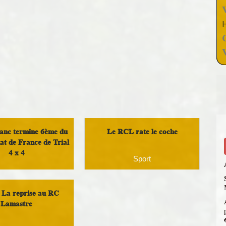
anc termine 6ème du
Le RCL rate le coche
t de France de Trial
4 x 4
Sport
Sport
 La reprise au RC
Lamastre