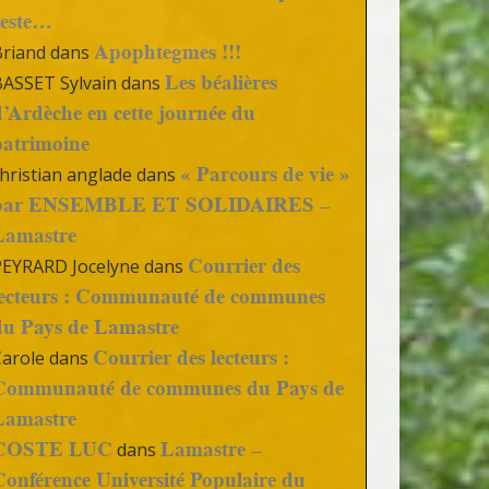
reste…
Apophtegmes !!!
Briand
dans
Les béalières
BASSET Sylvain
dans
d’Ardèche en cette journée du
patrimoine
« Parcours de vie »
hristian anglade
dans
par ENSEMBLE ET SOLIDAIRES –
Lamastre
Courrier des
PEYRARD Jocelyne
dans
lecteurs : Communauté de communes
du Pays de Lamastre
Courrier des lecteurs :
Carole
dans
Communauté de communes du Pays de
Lamastre
COSTE LUC
Lamastre –
dans
Conférence Université Populaire du