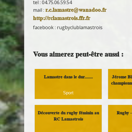
tel : 04.75.06.59.54
r.c.lamastre@wanadoo.fr
mail :
http://rclamastrois.ffr.fr
facebook : rugbyclublamastrois
Vous aimerez peut-être aussi :
Lamastre dans le dur.......
Jérome Bl
championna
Sport
Découverte du rugby féminin au
Rugby -
RC Lamastrois