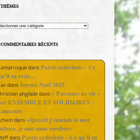
THÈMES
hèmes
COMMENTAIRES RÉCENTS
Patois ardéchois – Ce
Camarroque
dans
qu’il en reste…
Joyeux Noël 2025
Zaz
dans
« Parcours de vie »
hristian anglade
dans
par ENSEMBLE ET SOLIDAIRES –
Lamastre
«Quand j’entends le mot
Schein
dans
culture, je sors mon revolver»
Patois ardéchois – Ce qu’il en
teff
dans