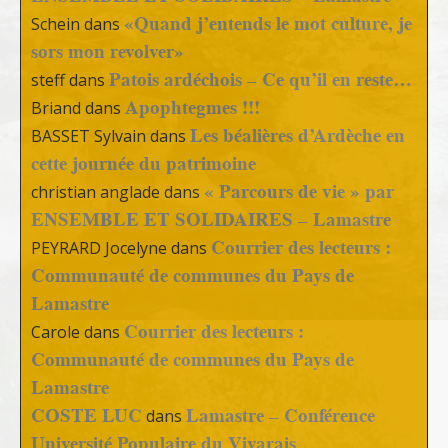
«Quand j’entends le mot culture, je
Schein
dans
sors mon revolver»
Patois ardéchois – Ce qu’il en reste…
steff
dans
Apophtegmes !!!
Briand
dans
Les béalières d’Ardèche en
BASSET Sylvain
dans
cette journée du patrimoine
« Parcours de vie » par
christian anglade
dans
ENSEMBLE ET SOLIDAIRES – Lamastre
Courrier des lecteurs :
PEYRARD Jocelyne
dans
Communauté de communes du Pays de
Lamastre
Courrier des lecteurs :
Carole
dans
Communauté de communes du Pays de
Lamastre
COSTE LUC
Lamastre – Conférence
dans
Université Populaire du Vivarais