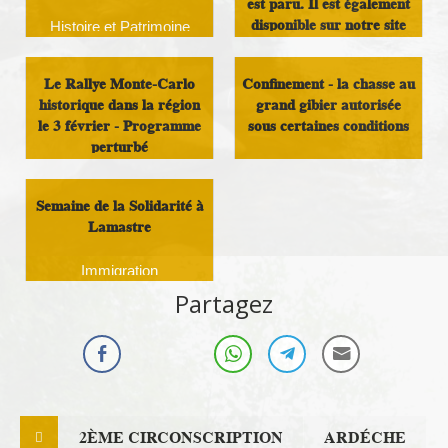
est paru. Il est également
disponible sur notre site
Histoire et Patrimoine
Infos Rassemblement
Le Rallye Monte-Carlo
Confinement - la chasse au
autour du Doux
historique dans la région
grand gibier autorisée
le 3 février - Programme
sous certaines conditions
perturbé
Analyse et réflexion
Sport
Semaine de la Solidarité à
Lamastre
Immigration
Partagez
2ÈME CIRCONSCRIPTION
ARDÉCHE