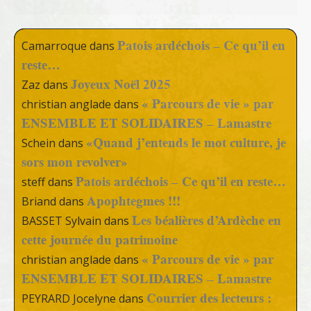
Patois ardéchois – Ce qu’il en
Camarroque
dans
reste…
Joyeux Noël 2025
Zaz
dans
« Parcours de vie » par
christian anglade
dans
ENSEMBLE ET SOLIDAIRES – Lamastre
«Quand j’entends le mot culture, je
Schein
dans
sors mon revolver»
Patois ardéchois – Ce qu’il en reste…
steff
dans
Apophtegmes !!!
Briand
dans
Les béalières d’Ardèche en
BASSET Sylvain
dans
cette journée du patrimoine
« Parcours de vie » par
christian anglade
dans
ENSEMBLE ET SOLIDAIRES – Lamastre
Courrier des lecteurs :
PEYRARD Jocelyne
dans