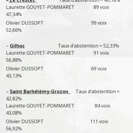
–
Le Crestet
Taux d’abstention = 49,18%
Laurette GOUYET-POMMARET 89 voix
47,34%
Olivier DUSSOPT 99 voix
52,66%
–
Gilhoc
Taux d’abstention = 52,33%
Laurette GOUYET-POMMARET 91 voix
56,88%
Olivier DUSSOPT 69 voix
43,13%
–
Saint Barhélémy-Grozon
Taux d’abstention =
42,82%
Laurette GOUYET-POMMARET 84 voix
43,08%
Olivier DUSSOPT 111 voix
56,92%