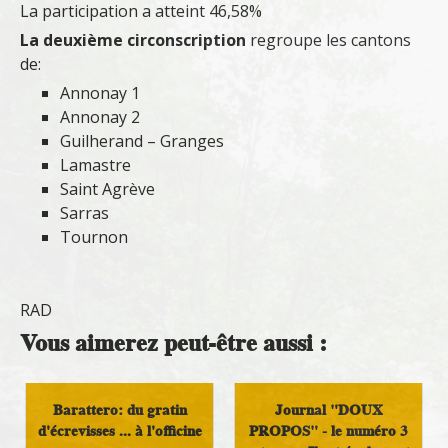
La participation a atteint 46,58%
La deuxième circonscription
regroupe les cantons
de:
Annonay 1
Annonay 2
Guilherand – Granges
Lamastre
Saint Agrève
Sarras
Tournon
RAD
Vous aimerez peut-être aussi :
Barattero: du gratin
Journal "DOUX
d'écrevisses ... à l'officine
PROPOS" - le numéro 3