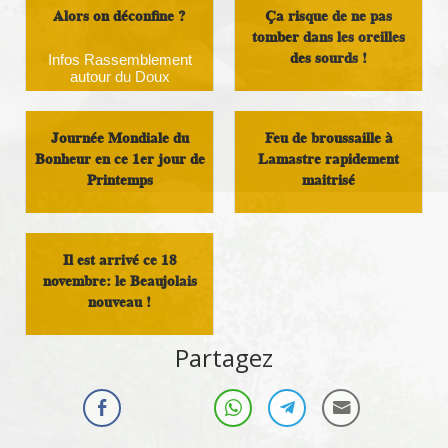
Alors on déconfine ?
Ça risque de ne pas
tomber dans les oreilles
des sourds !
Infos Rassemblement
autour du Doux
Infos Rassemblement
autour du Doux
Journée Mondiale du
Feu de broussaille à
Bonheur en ce 1er jour de
Lamastre rapidement
Printemps
maitrisé
Infos Rassemblement
Infos Rassemblement
autour du Doux
autour du Doux
Il est arrivé ce 18
novembre: le Beaujolais
nouveau !
Infos Rassemblement
Partagez
autour du Doux