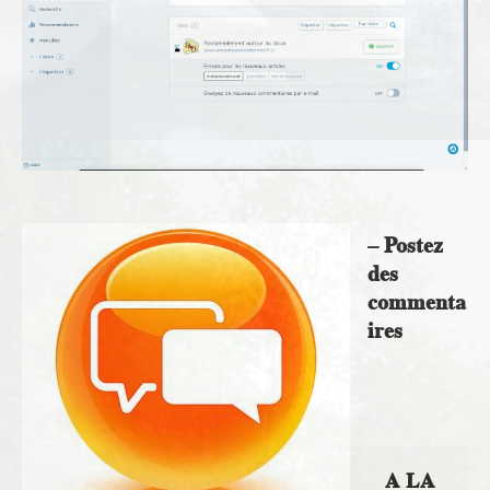
– Postez
des
commenta
ires
A LA