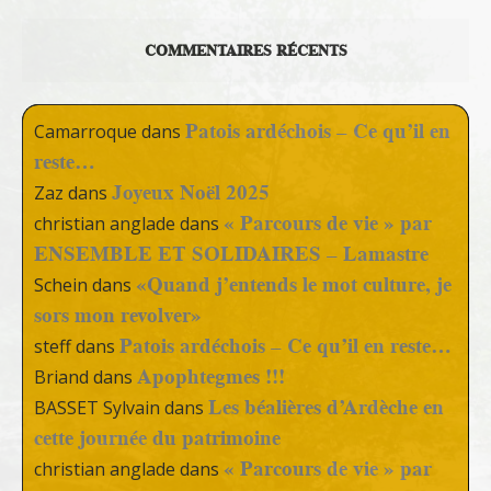
COMMENTAIRES RÉCENTS
Patois ardéchois – Ce qu’il en
Camarroque
dans
reste…
Joyeux Noël 2025
Zaz
dans
« Parcours de vie » par
christian anglade
dans
ENSEMBLE ET SOLIDAIRES – Lamastre
«Quand j’entends le mot culture, je
Schein
dans
sors mon revolver»
Patois ardéchois – Ce qu’il en reste…
steff
dans
Apophtegmes !!!
Briand
dans
Les béalières d’Ardèche en
BASSET Sylvain
dans
cette journée du patrimoine
« Parcours de vie » par
christian anglade
dans