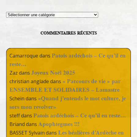
Thèmes
COMMENTAIRES RÉCENTS
Patois ardéchois – Ce qu’il en
Camarroque
dans
reste…
Joyeux Noël 2025
Zaz
dans
« Parcours de vie » par
christian anglade
dans
ENSEMBLE ET SOLIDAIRES – Lamastre
«Quand j’entends le mot culture, je
Schein
dans
sors mon revolver»
Patois ardéchois – Ce qu’il en reste…
steff
dans
Apophtegmes !!!
Briand
dans
Les béalières d’Ardèche en
BASSET Sylvain
dans