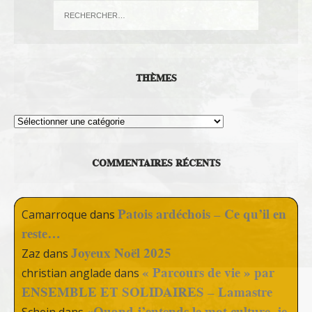
THÈMES
Thèmes
COMMENTAIRES RÉCENTS
Patois ardéchois – Ce qu’il en
Camarroque
dans
reste…
Joyeux Noël 2025
Zaz
dans
« Parcours de vie » par
christian anglade
dans
ENSEMBLE ET SOLIDAIRES – Lamastre
«Quand j’entends le mot culture, je