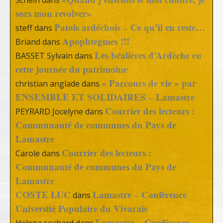
Schein
dans
sors mon revolver»
Patois ardéchois – Ce qu’il en reste…
steff
dans
Apophtegmes !!!
Briand
dans
Les béalières d’Ardèche en
BASSET Sylvain
dans
cette journée du patrimoine
« Parcours de vie » par
christian anglade
dans
ENSEMBLE ET SOLIDAIRES – Lamastre
Courrier des lecteurs :
PEYRARD Jocelyne
dans
Communauté de communes du Pays de
Lamastre
Courrier des lecteurs :
Carole
dans
Communauté de communes du Pays de
Lamastre
COSTE LUC
Lamastre – Conférence
dans
Université Populaire du Vivarais
Lamastre – Conférence