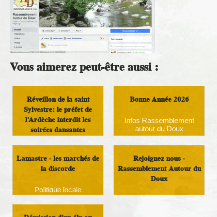
Vous aimerez peut-être aussi :
Réveillon de la saint
Bonne Année 2026
Sylvestre: le préfet de
l'Ardèche interdit les
Infos Rassemblement
soirées dansantes
autour du Doux
Infos Rassemblement
Lamastre - les marchés de
Rejoignez nous -
autour du Doux
la discorde
Rassemblement Autour du
Doux
Politique locale
Infos Rassemblement
autour du Doux