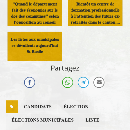
"Quand le département
Bientôt un centre de
fait des économies sur le
formation professionnelle
dos des communes" selon
à l'attention des futurs ex-
l'opposition au conseil
retraités dans le canton ...
dépa...
Politique locale
Les listes aux municipales
Politique locale
se dévoilent: aujourd'hui
St Basile
Démocratie Locale
Partagez
CANDIDATS
ÉLECTION
ÉLECTIONS MUNICIPALES
LISTE