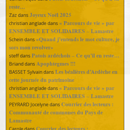
reste…
Joyeux Noël 2025
Zaz
dans
« Parcours de vie » par
christian anglade
dans
ENSEMBLE ET SOLIDAIRES – Lamastre
«Quand j’entends le mot culture, je
Schein
dans
sors mon revolver»
Patois ardéchois – Ce qu’il en reste…
steff
dans
Apophtegmes !!!
Briand
dans
Les béalières d’Ardèche en
BASSET Sylvain
dans
cette journée du patrimoine
« Parcours de vie » par
christian anglade
dans
ENSEMBLE ET SOLIDAIRES – Lamastre
Courrier des lecteurs :
PEYRARD Jocelyne
dans
Communauté de communes du Pays de
Lamastre
Courrier des lecteurs :
Carole
dans