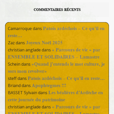
COMMENTAIRES RÉCENTS
Patois ardéchois – Ce qu’il en
Camarroque
dans
reste…
Joyeux Noël 2025
Zaz
dans
« Parcours de vie » par
christian anglade
dans
ENSEMBLE ET SOLIDAIRES – Lamastre
«Quand j’entends le mot culture, je
Schein
dans
sors mon revolver»
Patois ardéchois – Ce qu’il en reste…
steff
dans
Apophtegmes !!!
Briand
dans
Les béalières d’Ardèche en
BASSET Sylvain
dans
cette journée du patrimoine
« Parcours de vie » par
christian anglade
dans
ENSEMBLE ET SOLIDAIRES – Lamastre