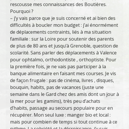
rescousse mes connaissances des Boutières.
Pourquoi ?
– j’y vais parce que je suis concerné et ai bien des
difficultés à boucler mon budget : j’ai énormément
de déplacements contraints, liés à ma situation
familiale : sur la Loire pour soutenir des parents
de plus de 80 ans et jusqu’à Grenoble, question de
scolarité. Sans parler des déplacements à Valence
pour ophtalmo, orthodontiste , orthoptiste. Pour
la première fois, je ne vais pas participer à la
banque alimentaire en faisant mes courses. Je vis
de façon frugale : pas de cinéma, livres , disques,
bouquin, habits, pas de vacances (juste une
semaine dans le Gard chez des amis dont un jour à
la mer pour les gamins), très peu d’achats
d’habits, passage au secours populaire pour en
récupérer. Mon seul luxe : manger bio et local :
mais pour combien de temps si tout continue à ce
rythme. La sobriété et la décroissance, j’y suis,