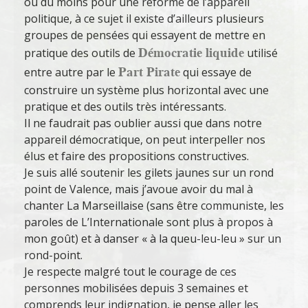
ou du moins pour une réforme de l’appareil
politique, à ce sujet il existe d’ailleurs plusieurs
groupes de pensées qui essayent de mettre en
Démocratie liquide
pratique des outils de
utilisé
Part Pirate
entre autre par le
qui essaye de
construire un système plus horizontal avec une
pratique et des outils très intéressants.
Il ne faudrait pas oublier aussi que dans notre
appareil démocratique, on peut interpeller nos
élus et faire des propositions constructives.
Je suis allé soutenir les gilets jaunes sur un rond
point de Valence, mais j’avoue avoir du mal à
chanter La Marseillaise (sans être communiste, les
paroles de L’Internationale sont plus à propos à
mon goût) et à danser « à la queu-leu-leu » sur un
rond-point.
Je respecte malgré tout le courage de ces
personnes mobilisées depuis 3 semaines et
comprends leur indignation, je pense aller les