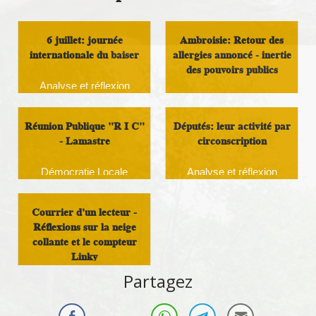
6 juillet: journée
Ambroisie: Retour des
internationale du baiser
allergies annoncé - inertie
des pouvoirs publics
Analyse et réflexion
Analyse et réflexion
Réunion Publique "R I C"
Députés: leur activité par
- Lamastre
circonscription
Démocratie Locale
Analyse et réflexion
Courrier d'un lecteur -
Réflexions sur la neige
collante et le compteur
Linky
Partagez
Analyse et réflexion