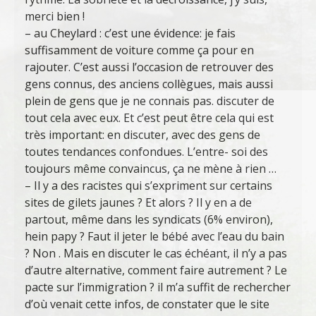
merci bien !
– au Cheylard : c’est une évidence: je fais
suffisamment de voiture comme ça pour en
rajouter. C’est aussi l’occasion de retrouver des
gens connus, des anciens collègues, mais aussi
plein de gens que je ne connais pas. discuter de
tout cela avec eux. Et c’est peut être cela qui est
très important: en discuter, avec des gens de
toutes tendances confondues. L’entre- soi des
toujours même convaincus, ça ne mène à rien …
– Il y a des racistes qui s’expriment sur certains
sites de gilets jaunes ? Et alors ? Il y en a de
partout, même dans les syndicats (6% environ),
hein papy ? Faut il jeter le bébé avec l’eau du bain
? Non . Mais en discuter le cas échéant, il n’y a pas
d’autre alternative, comment faire autrement ? Le
pacte sur l’immigration ? il m’a suffit de rechercher
d’où venait cette infos, de constater que le site