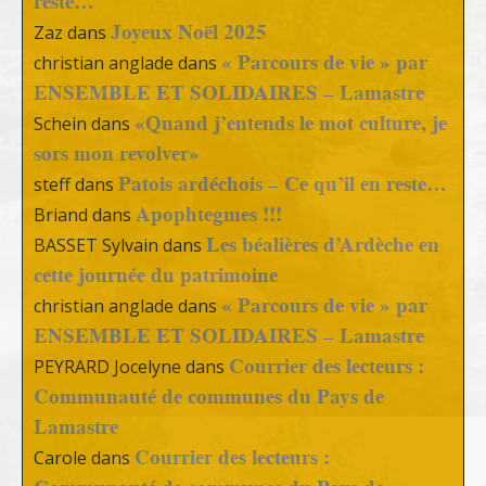
reste…
Joyeux Noël 2025
Zaz
dans
« Parcours de vie » par
christian anglade
dans
ENSEMBLE ET SOLIDAIRES – Lamastre
«Quand j’entends le mot culture, je
Schein
dans
sors mon revolver»
Patois ardéchois – Ce qu’il en reste…
steff
dans
Apophtegmes !!!
Briand
dans
Les béalières d’Ardèche en
BASSET Sylvain
dans
cette journée du patrimoine
« Parcours de vie » par
christian anglade
dans
ENSEMBLE ET SOLIDAIRES – Lamastre
Courrier des lecteurs :
PEYRARD Jocelyne
dans
Communauté de communes du Pays de
Lamastre
Courrier des lecteurs :
Carole
dans