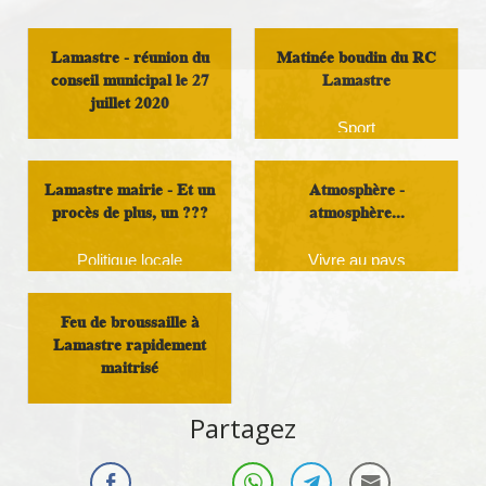
Lamastre - réunion du
Matinée boudin du RC
conseil municipal le 27
Lamastre
juillet 2020
Sport
Infos Rassemblement
autour du Doux
Lamastre mairie - Et un
Atmosphère -
procès de plus, un ???
atmosphère...
Politique locale
Vivre au pays
Feu de broussaille à
Lamastre rapidement
maitrisé
Infos Rassemblement
Partagez
autour du Doux