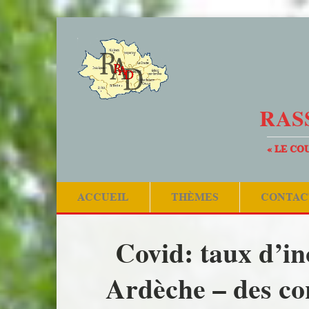
RAS
« LE CO
ACCUEIL
THÈMES
CONTAC
Covid: taux d’in
Ardèche – des co