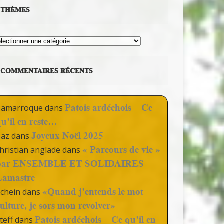
THÈMES
hèmes
COMMENTAIRES RÉCENTS
Patois ardéchois – Ce
Camarroque
dans
qu’il en reste…
Joyeux Noël 2025
Zaz
dans
« Parcours de vie »
hristian anglade
dans
par ENSEMBLE ET SOLIDAIRES –
Lamastre
«Quand j’entends le mot
Schein
dans
culture, je sors mon revolver»
Patois ardéchois – Ce qu’il en
teff
dans