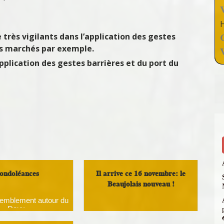
 très vigilants dans l’application des gestes
es marchés par exemple.
pplication des gestes barrières et du port du
ondoléances
Il arrive ce 16 novembre: le
Beaujolais nouveau !
semblement autour du
Doux
Infos Rassemblement autour du
Doux