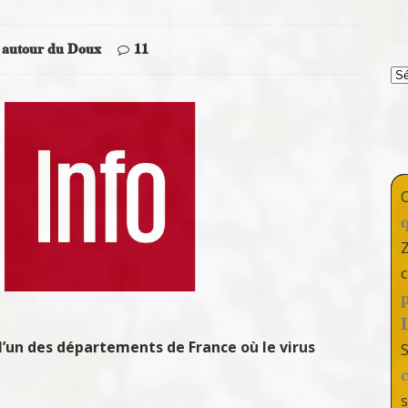
 autour du Doux
11
T
c
st l’un des départements de France où le virus
s