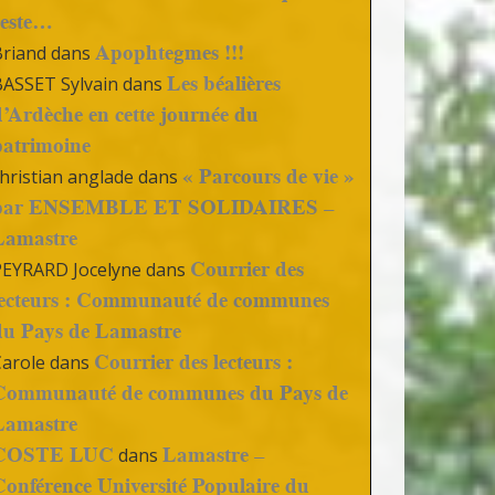
reste…
Apophtegmes !!!
Briand
dans
Les béalières
BASSET Sylvain
dans
d’Ardèche en cette journée du
patrimoine
« Parcours de vie »
hristian anglade
dans
par ENSEMBLE ET SOLIDAIRES –
Lamastre
Courrier des
PEYRARD Jocelyne
dans
lecteurs : Communauté de communes
du Pays de Lamastre
Courrier des lecteurs :
Carole
dans
Communauté de communes du Pays de
Lamastre
COSTE LUC
Lamastre –
dans
Conférence Université Populaire du