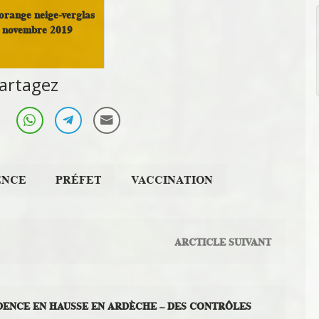
orange neige-verglas
 novembre 2019
semblement autour du
artagez
Doux
ENCE
PRÉFET
VACCINATION
ARCTICLE SUIVANT
IDENCE EN HAUSSE EN ARDÈCHE – DES CONTRÔLES