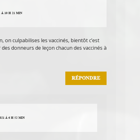
Á 10 H 21 MIN
n, on culpabilises les vaccinés, bientôt c’est
ur des donneurs de leçon chacun des vaccinés à
RÉPONDRE
21 Á 6 H 52 MIN