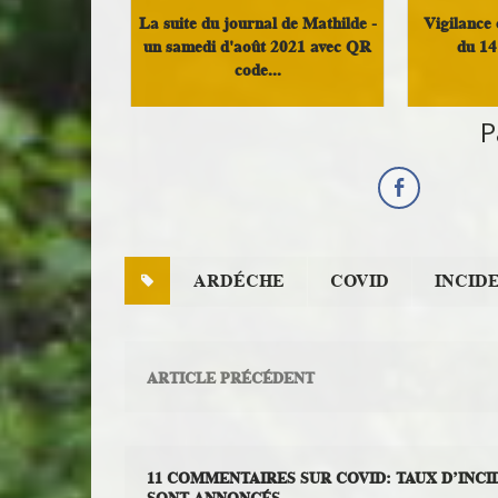
La suite du journal de Mathilde -
Vigilance 
un samedi d'août 2021 avec QR
du 14
code...
Infos Ras
P
Courrier des lecteurs
ARDÉCHE
COVID
INCID
ARTICLE PRÉCÉDENT
11 COMMENTAIRES SUR COVID: TAUX D’INC
SONT ANNONCÉS