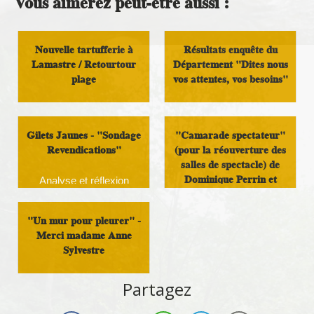
Vous aimerez peut-être aussi :
Nouvelle tartufferie à
Résultats enquête du
Lamastre / Retourtour
Département "Dites nous
plage
vos attentes, vos besoins"
Analyse et réflexion
Analyse et réflexion
Gilets Jaunes - "Sondage
"Camarade spectateur"
Revendications"
(pour la réouverture des
salles de spectacle) de
Dominique Perrin et
Analyse et réflexion
Hassan
"Un mur pour pleurer" -
Analyse et réflexion
Merci madame Anne
Sylvestre
Analyse et réflexion
Partagez