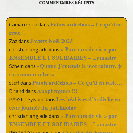
COMMENTAIRES RÉCENTS
Patois ardéchois – Ce qu’il en
Camarroque
dans
reste…
Joyeux Noël 2025
Zaz
dans
« Parcours de vie » par
christian anglade
dans
ENSEMBLE ET SOLIDAIRES – Lamastre
«Quand j’entends le mot culture, je
Schein
dans
sors mon revolver»
Patois ardéchois – Ce qu’il en reste…
steff
dans
Apophtegmes !!!
Briand
dans
Les béalières d’Ardèche en
BASSET Sylvain
dans
cette journée du patrimoine
« Parcours de vie » par
christian anglade
dans
ENSEMBLE ET SOLIDAIRES – Lamastre
Courrier des lecteurs :
PEYRARD Jocelyne
dans