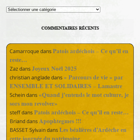
Thèmes
COMMENTAIRES RÉCENTS
Patois ardéchois – Ce qu’il en
Camarroque
dans
reste…
Joyeux Noël 2025
Zaz
dans
« Parcours de vie » par
christian anglade
dans
ENSEMBLE ET SOLIDAIRES – Lamastre
«Quand j’entends le mot culture, je
Schein
dans
sors mon revolver»
Patois ardéchois – Ce qu’il en reste…
steff
dans
Apophtegmes !!!
Briand
dans
Les béalières d’Ardèche en
BASSET Sylvain
dans
cette journée du patrimoine