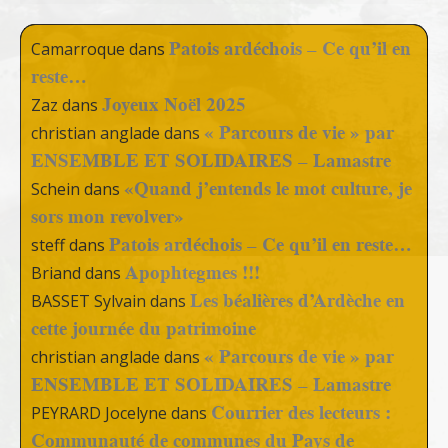
Patois ardéchois – Ce qu’il en
Camarroque
dans
reste…
Joyeux Noël 2025
Zaz
dans
« Parcours de vie » par
christian anglade
dans
ENSEMBLE ET SOLIDAIRES – Lamastre
«Quand j’entends le mot culture, je
Schein
dans
sors mon revolver»
Patois ardéchois – Ce qu’il en reste…
steff
dans
Apophtegmes !!!
Briand
dans
Les béalières d’Ardèche en
BASSET Sylvain
dans
cette journée du patrimoine
« Parcours de vie » par
christian anglade
dans
ENSEMBLE ET SOLIDAIRES – Lamastre
Courrier des lecteurs :
PEYRARD Jocelyne
dans
Communauté de communes du Pays de