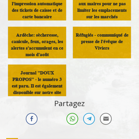
l'impression automatique
aux maires pour ne pas
des tickets de caisse et de
limiter les emplacements
carte bancaire
sur les marchés
Infos Rassemblement
Vie Économique et emploi
Ardèche: sècheresse,
Réfugiés - communiqué de
autour du Doux
canicule, feux, orages, les
presse de l'évêque de
alertes s'accumulent en ce
Viviers
mois d'août
Immigration
Infos Rassemblement
Journal "DOUX
autour du Doux
PROPOS" - le numéro 3
est paru. Il est également
disponible sur notre site
Partagez
Infos Rassemblement
autour du Doux