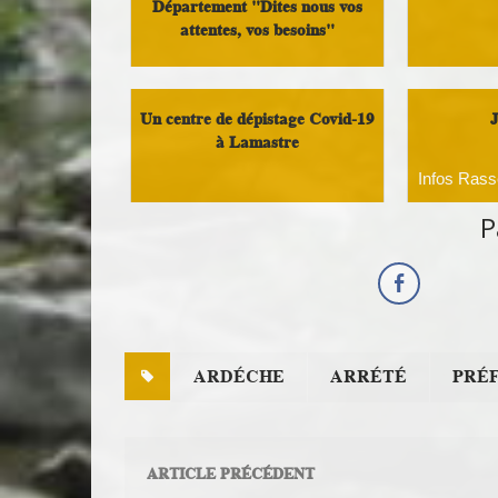
Département "Dites nous vos
attentes, vos besoins"
Infos Ras
Analyse et réflexion
Un centre de dépistage Covid-19
à Lamastre
Infos Ras
Infos Rassemblement autour du
P
Doux
ARDÉCHE
ARRÉTÉ
PRÉ
ARTICLE PRÉCÉDENT