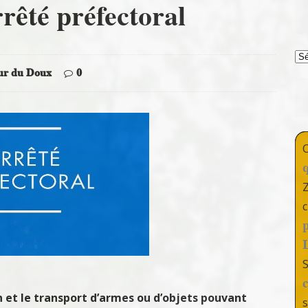
rêté préfectoral
T
ur du Doux
0
c
n et le transport d’armes ou d’objets pouvant
s