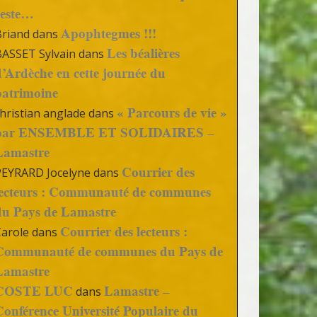
reste…
Apophtegmes !!!
Briand
dans
Les béalières
BASSET Sylvain
dans
d’Ardèche en cette journée du
patrimoine
« Parcours de vie »
hristian anglade
dans
par ENSEMBLE ET SOLIDAIRES –
Lamastre
Courrier des
PEYRARD Jocelyne
dans
lecteurs : Communauté de communes
du Pays de Lamastre
Courrier des lecteurs :
Carole
dans
Communauté de communes du Pays de
Lamastre
COSTE LUC
Lamastre –
dans
Conférence Université Populaire du