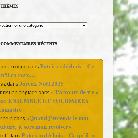
THÈMES
hèmes
COMMENTAIRES RÉCENTS
Patois ardéchois – Ce
Camarroque
dans
qu’il en reste…
Joyeux Noël 2025
Zaz
dans
« Parcours de vie »
hristian anglade
dans
par ENSEMBLE ET SOLIDAIRES –
Lamastre
«Quand j’entends le mot
Schein
dans
culture, je sors mon revolver»
Patois ardéchois – Ce qu’il en
teff
dans