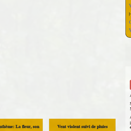
thème: La fleur, son
Vent violent suivi de pluies