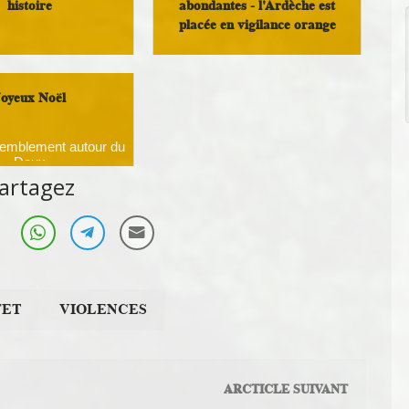
histoire
abondantes - l'Ardèche est
placée en vigilance orange
semblement autour du
Doux
Infos Rassemblement autour du
Doux
Joyeux Noël
semblement autour du
Doux
artagez
FET
VIOLENCES
ARCTICLE SUIVANT