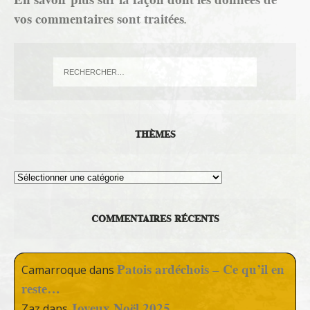
vos commentaires sont traitées
.
THÈMES
Thèmes
COMMENTAIRES RÉCENTS
Patois ardéchois – Ce qu’il en
Camarroque
dans
reste…
Joyeux Noël 2025
Zaz
dans