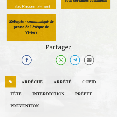
sous certaines conditions
Infos Rassemblement
autour du Doux
Analyse et réflexion
Réfugiés - communiqué de
presse de l'évêque de
Viviers
Immigration
Partagez
ARDÉCHE
ARRÉTÉ
COVID
FÊTE
INTERDICTION
PRÉFET
PRÉVENTION