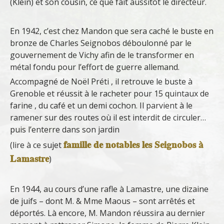
(Klein) et son cousin, ce que fait aussitôt le directeur.
En 1942, c’est chez Mandon que sera caché le buste en
bronze de Charles Seignobos déboulonné par le
gouvernement de Vichy afin de le transformer en
métal fondu pour l’effort de guerre allemand.
Accompagné de Noël Préti , il retrouve le buste à
Grenoble et réussit à le racheter pour 15 quintaux de
farine , du café et un demi cochon. Il parvient à le
ramener sur des routes où il est interdit de circuler…
puis l’enterre dans son jardin
famille de notables les Seignobos à
(lire à ce sujet
Lamastre
)
En 1944, au cours d’une rafle à Lamastre, une dizaine
de juifs – dont M. & Mme Maous – sont arrêtés et
déportés. Là encore, M. Mandon réussira au dernier