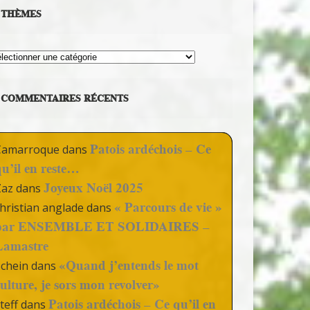
THÈMES
hèmes
COMMENTAIRES RÉCENTS
Patois ardéchois – Ce
Camarroque
dans
qu’il en reste…
Joyeux Noël 2025
Zaz
dans
« Parcours de vie »
hristian anglade
dans
par ENSEMBLE ET SOLIDAIRES –
Lamastre
«Quand j’entends le mot
Schein
dans
culture, je sors mon revolver»
Patois ardéchois – Ce qu’il en
teff
dans