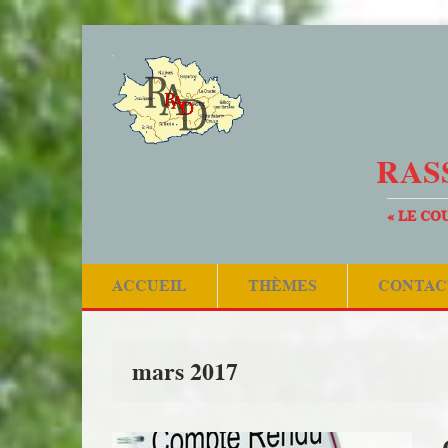
RAS
« LE CO
ACCUEIL
THÈMES
CONTAC
mars 2017