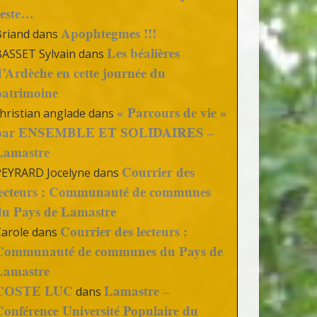
reste…
Apophtegmes !!!
Briand
dans
Les béalières
BASSET Sylvain
dans
d’Ardèche en cette journée du
patrimoine
« Parcours de vie »
hristian anglade
dans
par ENSEMBLE ET SOLIDAIRES –
Lamastre
Courrier des
PEYRARD Jocelyne
dans
lecteurs : Communauté de communes
du Pays de Lamastre
Courrier des lecteurs :
Carole
dans
Communauté de communes du Pays de
Lamastre
COSTE LUC
Lamastre –
dans
Conférence Université Populaire du