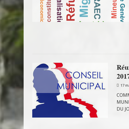
Réu
201
17 m
COMM
MUNI
DU J