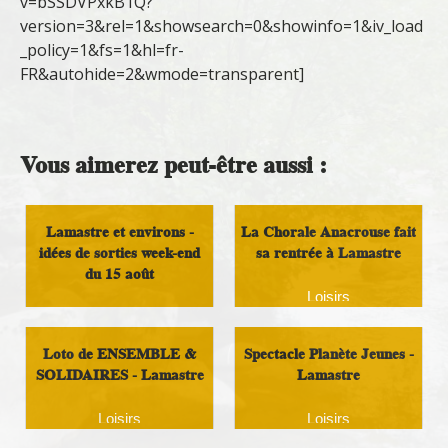
v=bSSDVPxkB1Q?
version=3&rel=1&showsearch=0&showinfo=1&iv_load
_policy=1&fs=1&hl=fr-
FR&autohide=2&wmode=transparent]
Vous aimerez peut-être aussi :
Lamastre et environs -
La Chorale Anacrouse fait
idées de sorties week-end
sa rentrée à Lamastre
du 15 août
Loisirs
Loisirs
Loto de ENSEMBLE &
Spectacle Planète Jeunes -
SOLIDAIRES - Lamastre
Lamastre
Loisirs
Loisirs