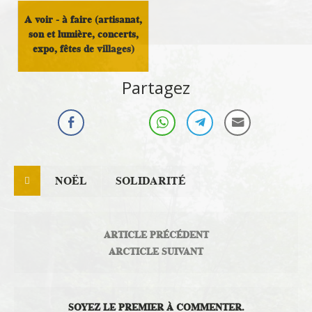
A voir - à faire (artisanat,
son et lumière, concerts,
expo, fêtes de villages)
Loisirs
Partagez
NOËL
SOLIDARITÉ
ARTICLE PRÉCÉDENT
ARCTICLE SUIVANT
SOYEZ LE PREMIER À COMMENTER.