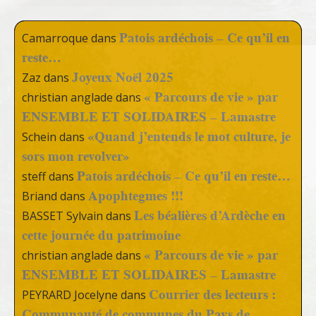
Patois ardéchois – Ce qu’il en
Camarroque
dans
reste…
Joyeux Noël 2025
Zaz
dans
« Parcours de vie » par
christian anglade
dans
ENSEMBLE ET SOLIDAIRES – Lamastre
«Quand j’entends le mot culture, je
Schein
dans
sors mon revolver»
Patois ardéchois – Ce qu’il en reste…
steff
dans
Apophtegmes !!!
Briand
dans
Les béalières d’Ardèche en
BASSET Sylvain
dans
cette journée du patrimoine
« Parcours de vie » par
christian anglade
dans
ENSEMBLE ET SOLIDAIRES – Lamastre
Courrier des lecteurs :
PEYRARD Jocelyne
dans
Communauté de communes du Pays de