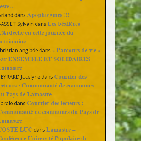
reste…
Apophtegmes !!!
Briand
dans
Les béalières
BASSET Sylvain
dans
d’Ardèche en cette journée du
patrimoine
« Parcours de vie »
hristian anglade
dans
par ENSEMBLE ET SOLIDAIRES –
Lamastre
Courrier des
PEYRARD Jocelyne
dans
lecteurs : Communauté de communes
du Pays de Lamastre
Courrier des lecteurs :
Carole
dans
Communauté de communes du Pays de
Lamastre
COSTE LUC
Lamastre –
dans
Conférence Université Populaire du