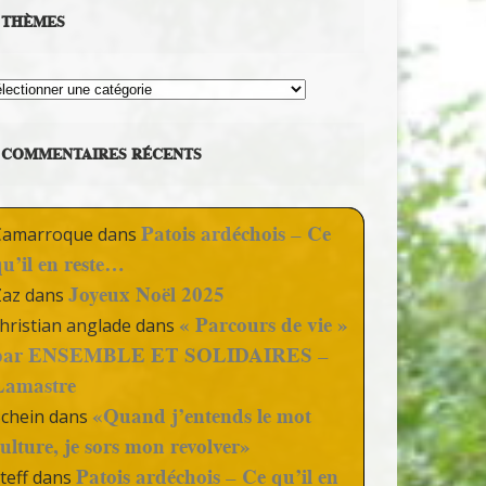
THÈMES
hèmes
COMMENTAIRES RÉCENTS
Patois ardéchois – Ce
Camarroque
dans
qu’il en reste…
Joyeux Noël 2025
Zaz
dans
« Parcours de vie »
hristian anglade
dans
par ENSEMBLE ET SOLIDAIRES –
Lamastre
«Quand j’entends le mot
Schein
dans
culture, je sors mon revolver»
Patois ardéchois – Ce qu’il en
teff
dans