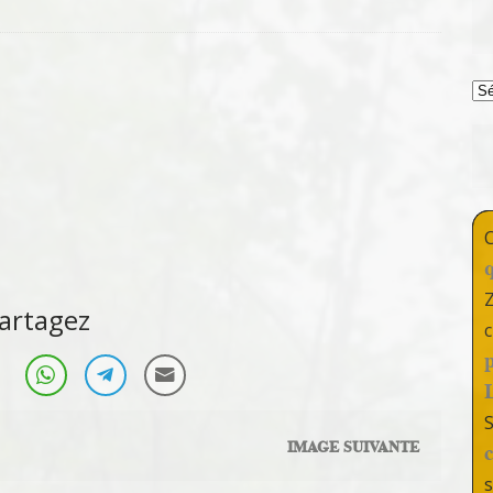
T
artagez
c
IMAGE SUIVANTE
s