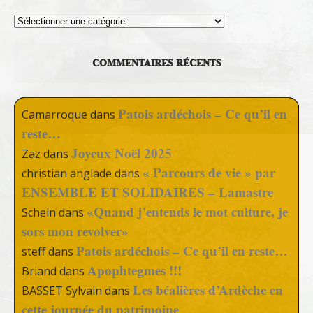
Thèmes
COMMENTAIRES RÉCENTS
Patois ardéchois – Ce qu’il en
Camarroque
dans
reste…
Joyeux Noël 2025
Zaz
dans
« Parcours de vie » par
christian anglade
dans
ENSEMBLE ET SOLIDAIRES – Lamastre
«Quand j’entends le mot culture, je
Schein
dans
sors mon revolver»
Patois ardéchois – Ce qu’il en reste…
steff
dans
Apophtegmes !!!
Briand
dans
Les béalières d’Ardèche en
BASSET Sylvain
dans
cette journée du patrimoine