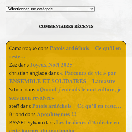
Thèmes
COMMENTAIRES RÉCENTS
Patois ardéchois – Ce qu’il en
Camarroque
dans
reste…
Joyeux Noël 2025
Zaz
dans
« Parcours de vie » par
christian anglade
dans
ENSEMBLE ET SOLIDAIRES – Lamastre
«Quand j’entends le mot culture, je
Schein
dans
sors mon revolver»
Patois ardéchois – Ce qu’il en reste…
steff
dans
Apophtegmes !!!
Briand
dans
Les béalières d’Ardèche en
BASSET Sylvain
dans
cette journée du patrimoine