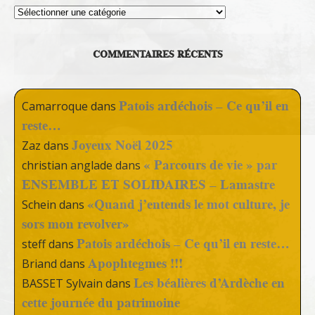
Thèmes
COMMENTAIRES RÉCENTS
Patois ardéchois – Ce qu’il en
Camarroque
dans
reste…
Joyeux Noël 2025
Zaz
dans
« Parcours de vie » par
christian anglade
dans
ENSEMBLE ET SOLIDAIRES – Lamastre
«Quand j’entends le mot culture, je
Schein
dans
sors mon revolver»
Patois ardéchois – Ce qu’il en reste…
steff
dans
Apophtegmes !!!
Briand
dans
Les béalières d’Ardèche en
BASSET Sylvain
dans
cette journée du patrimoine