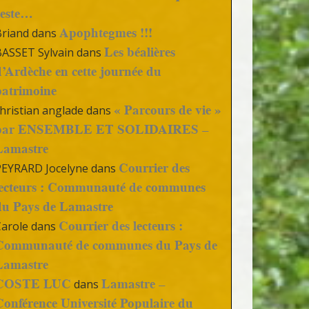
reste…
Apophtegmes !!!
Briand
dans
Les béalières
BASSET Sylvain
dans
d’Ardèche en cette journée du
patrimoine
« Parcours de vie »
hristian anglade
dans
par ENSEMBLE ET SOLIDAIRES –
Lamastre
Courrier des
PEYRARD Jocelyne
dans
lecteurs : Communauté de communes
du Pays de Lamastre
Courrier des lecteurs :
Carole
dans
Communauté de communes du Pays de
Lamastre
COSTE LUC
Lamastre –
dans
Conférence Université Populaire du