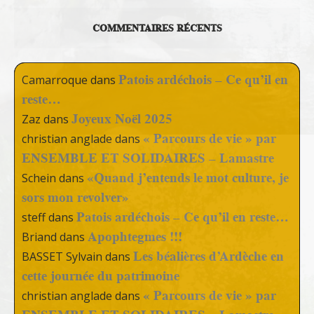
COMMENTAIRES RÉCENTS
Patois ardéchois – Ce qu’il en
Camarroque
dans
reste…
Joyeux Noël 2025
Zaz
dans
« Parcours de vie » par
christian anglade
dans
ENSEMBLE ET SOLIDAIRES – Lamastre
«Quand j’entends le mot culture, je
Schein
dans
sors mon revolver»
Patois ardéchois – Ce qu’il en reste…
steff
dans
Apophtegmes !!!
Briand
dans
Les béalières d’Ardèche en
BASSET Sylvain
dans
cette journée du patrimoine
« Parcours de vie » par
christian anglade
dans