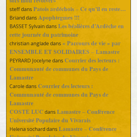
sors mon revolver»
Patois ardéchois – Ce qu’il en reste…
steff
dans
Apophtegmes !!!
Briand
dans
Les béalières d’Ardèche en
BASSET Sylvain
dans
cette journée du patrimoine
« Parcours de vie » par
christian anglade
dans
ENSEMBLE ET SOLIDAIRES – Lamastre
Courrier des lecteurs :
PEYRARD Jocelyne
dans
Communauté de communes du Pays de
Lamastre
Courrier des lecteurs :
Carole
dans
Communauté de communes du Pays de
Lamastre
COSTE LUC
Lamastre – Conférence
dans
Université Populaire du Vivarais
Lamastre – Conférence
Helena sochard
dans