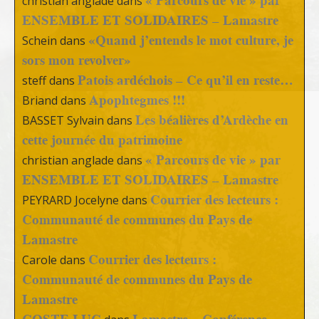
« Parcours de vie » par
christian anglade
dans
ENSEMBLE ET SOLIDAIRES – Lamastre
«Quand j’entends le mot culture, je
Schein
dans
sors mon revolver»
Patois ardéchois – Ce qu’il en reste…
steff
dans
Apophtegmes !!!
Briand
dans
Les béalières d’Ardèche en
BASSET Sylvain
dans
cette journée du patrimoine
« Parcours de vie » par
christian anglade
dans
ENSEMBLE ET SOLIDAIRES – Lamastre
Courrier des lecteurs :
PEYRARD Jocelyne
dans
Communauté de communes du Pays de
Lamastre
Courrier des lecteurs :
Carole
dans
Communauté de communes du Pays de
Lamastre