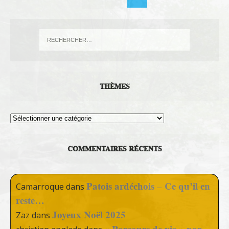
THÈMES
Thèmes
COMMENTAIRES RÉCENTS
Patois ardéchois – Ce qu’il en
Camarroque
dans
reste…
Joyeux Noël 2025
Zaz
dans