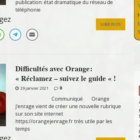
publication: état dramatique du réseau de
téléphonie
gez
LIRE PLUS
Difficultés avec Orange:
« Réclamez – suivez le guide « !
0
29 janvier 2021
Communiqué Orange
j’enrage vient de créer une nouvelle rubrique
sur son site internet
https://orangejenrage.fr très utile par les
temps
gez