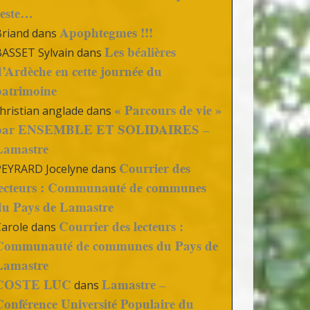
reste…
Apophtegmes !!!
Briand
dans
Les béalières
BASSET Sylvain
dans
d’Ardèche en cette journée du
patrimoine
« Parcours de vie »
hristian anglade
dans
par ENSEMBLE ET SOLIDAIRES –
Lamastre
Courrier des
PEYRARD Jocelyne
dans
lecteurs : Communauté de communes
du Pays de Lamastre
Courrier des lecteurs :
Carole
dans
Communauté de communes du Pays de
Lamastre
COSTE LUC
Lamastre –
dans
Conférence Université Populaire du