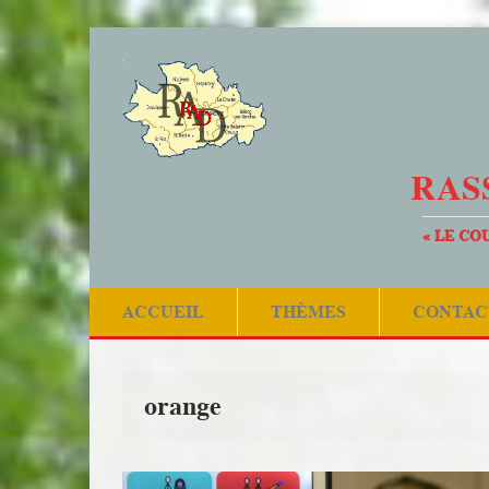
RAS
« LE CO
ACCUEIL
THÈMES
CONTAC
orange