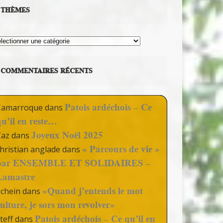
THÈMES
hèmes
COMMENTAIRES RÉCENTS
Patois ardéchois – Ce
Camarroque
dans
qu’il en reste…
Joyeux Noël 2025
Zaz
dans
« Parcours de vie »
hristian anglade
dans
par ENSEMBLE ET SOLIDAIRES –
Lamastre
«Quand j’entends le mot
Schein
dans
culture, je sors mon revolver»
Patois ardéchois – Ce qu’il en
teff
dans