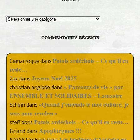
Thèmes
COMMENTAIRES RÉCENTS
Patois ardéchois – Ce qu’il en
Camarroque
dans
reste…
Joyeux Noël 2025
Zaz
dans
« Parcours de vie » par
christian anglade
dans
ENSEMBLE ET SOLIDAIRES – Lamastre
«Quand j’entends le mot culture, je
Schein
dans
sors mon revolver»
Patois ardéchois – Ce qu’il en reste…
steff
dans
Apophtegmes !!!
Briand
dans
Les béalières d’Ardèche en
BASSET Sylvain
dans