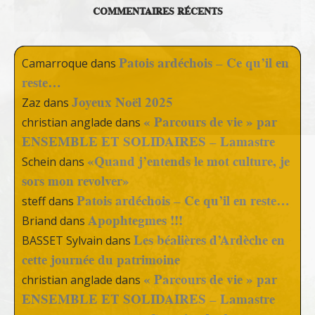
COMMENTAIRES RÉCENTS
Patois ardéchois – Ce qu’il en
Camarroque
dans
reste…
Joyeux Noël 2025
Zaz
dans
« Parcours de vie » par
christian anglade
dans
ENSEMBLE ET SOLIDAIRES – Lamastre
«Quand j’entends le mot culture, je
Schein
dans
sors mon revolver»
Patois ardéchois – Ce qu’il en reste…
steff
dans
Apophtegmes !!!
Briand
dans
Les béalières d’Ardèche en
BASSET Sylvain
dans
cette journée du patrimoine
« Parcours de vie » par
christian anglade
dans
ENSEMBLE ET SOLIDAIRES – Lamastre