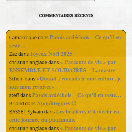
COMMENTAIRES RÉCENTS
Patois ardéchois – Ce qu’il en
Camarroque
dans
reste…
Joyeux Noël 2025
Zaz
dans
« Parcours de vie » par
christian anglade
dans
ENSEMBLE ET SOLIDAIRES – Lamastre
«Quand j’entends le mot culture, je
Schein
dans
sors mon revolver»
Patois ardéchois – Ce qu’il en reste…
steff
dans
Apophtegmes !!!
Briand
dans
Les béalières d’Ardèche en
BASSET Sylvain
dans
cette journée du patrimoine
« Parcours de vie » par
christian anglade
dans