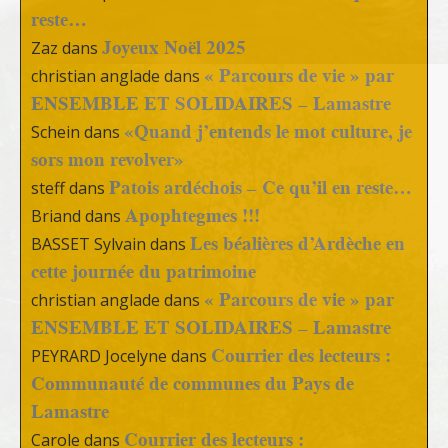
reste…
Joyeux Noël 2025
Zaz
dans
« Parcours de vie » par
christian anglade
dans
ENSEMBLE ET SOLIDAIRES – Lamastre
«Quand j’entends le mot culture, je
Schein
dans
sors mon revolver»
Patois ardéchois – Ce qu’il en reste…
steff
dans
Apophtegmes !!!
Briand
dans
Les béalières d’Ardèche en
BASSET Sylvain
dans
cette journée du patrimoine
« Parcours de vie » par
christian anglade
dans
ENSEMBLE ET SOLIDAIRES – Lamastre
Courrier des lecteurs :
PEYRARD Jocelyne
dans
Communauté de communes du Pays de
Lamastre
Courrier des lecteurs :
Carole
dans