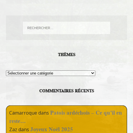
THÈMES
Thèmes
COMMENTAIRES RÉCENTS
Patois ardéchois – Ce qu’il en
Camarroque
dans
reste…
Joyeux Noël 2025
Zaz
dans