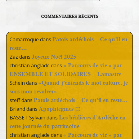
COMMENTAIRES RÉCENTS
Patois ardéchois – Ce qu’il en
Camarroque
dans
reste…
Joyeux Noël 2025
Zaz
dans
« Parcours de vie » par
christian anglade
dans
ENSEMBLE ET SOLIDAIRES – Lamastre
«Quand j’entends le mot culture, je
Schein
dans
sors mon revolver»
Patois ardéchois – Ce qu’il en reste…
steff
dans
Apophtegmes !!!
Briand
dans
Les béalières d’Ardèche en
BASSET Sylvain
dans
cette journée du patrimoine
« Parcours de vie » par
christian anglade
dans